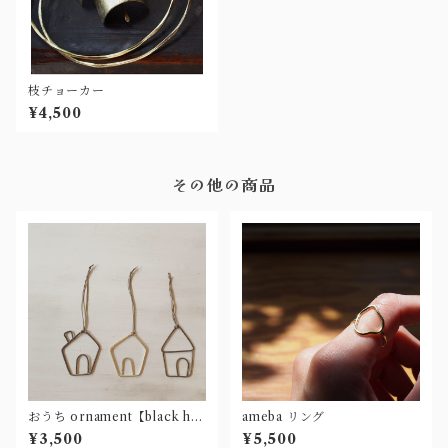
枝チョーカー
¥4,500
その他の商品
おうち ornament【black ho
ameba リング
use】
¥3,500
¥5,500