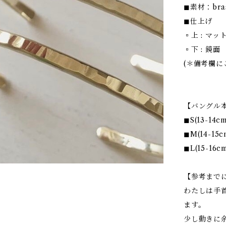
◼︎素材：bra
◼︎仕上げ
▫︎上 : マッ
▫︎下 : 鏡面
(＊備考欄に
【バングル
◼︎S(13-14c
◼︎M(14-15c
◼︎L(15-16c
【参考まで
わたしは手首
ます。
少し動きに