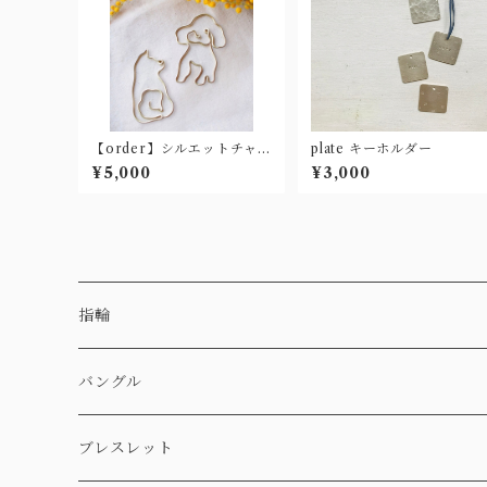
【order】シルエットチャー
plate キーホルダー
ム
¥5,000
¥3,000
指輪
バングル
ブレスレット