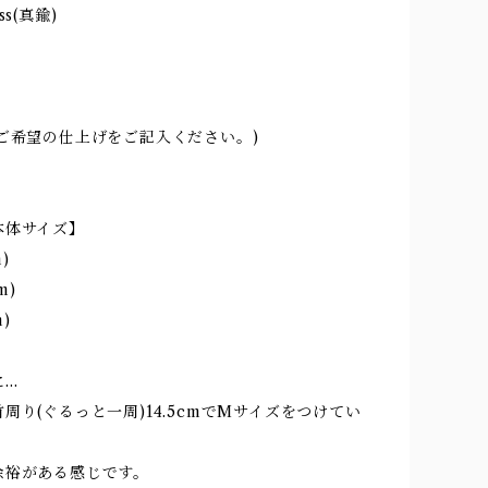
ss(真鍮)
ト
ご希望の仕上げをご記入ください。)
本体サイズ】
m)
m)
m)
に…
周り(ぐるっと一周)14.5cmでMサイズをつけてい
余裕がある感じです。