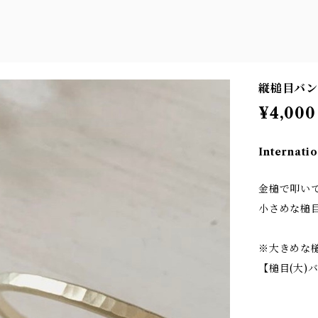
縦槌目バ
¥4,000
Internatio
金槌で叩い
小さめな槌
※大きめな
【槌目(大)