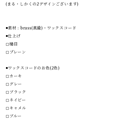
(まる・しかくの2デザインございます)
◾️素材 : brass(真鍮)・ワックスコード
◾️仕上げ
◻︎槌目
◻︎プレーン
◾️ワックスコードのお色(2色)
◻︎カーキ
◻︎グレー
◻︎ブラック
◻︎ネイビー
◻︎キャメル
◻︎ブルー