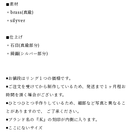
◼︎素材
▫︎brass(真鍮)
▫︎silyver
◼︎仕上げ
▫︎石目(真鍮部分)
▫︎鏡面(シルバー部分)
◾️お値段はリング１つの価格です。
◾️ご注文を受けてから制作しているため、発送まで１ヶ月程お
時間を頂く場合がございます。
◾️ひとつひとつ手作りしているため、細部など写真と異なるこ
とがありますので、 ご了承ください。
◾️ブランド名の『:K』の刻印が内側に入ります。
◾️ここにないサイズ