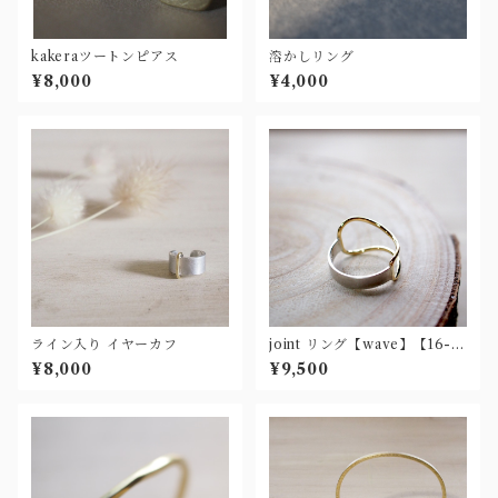
kakeraツートンピアス
溶かしリング
¥8,000
¥4,000
ライン入り イヤーカフ
joint リング【wave】【16-2
8号】
¥8,000
¥9,500