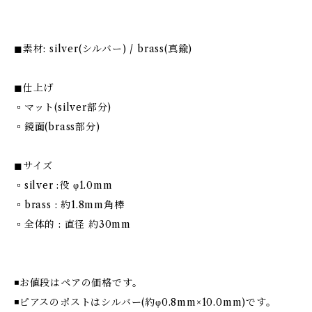
◼︎素材: silver(シルバー) / brass(真鍮)
◼︎仕上げ
▫︎マット(silver部分)
▫︎鏡面(brass部分)
◼︎サイズ
▫︎silver :役 φ1.0mm
▫︎brass : 約1.8mm角棒
▫︎全体的 : 直径 約30mm
◾️お値段はペアの価格です。
◾️ピアスのポストはシルバー(約φ0.8mm×10.0mm)です。