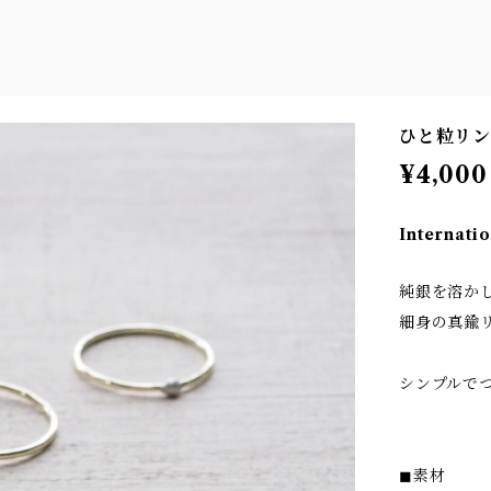
ひと粒リ
¥4,000
Internatio
純銀を溶か
細身の真鍮
シンプルで
◼︎素材