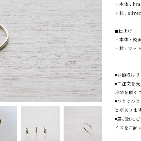
▫︎本体 : br
▫︎粒 : silv
◼︎仕上げ
▫︎本体 : 鏡
▫︎粒 : マッ
◾️お値段は
◾️ご注文
時間を頂く
◾️ひとつ
とがありま
◾️選択肢
イズをご記