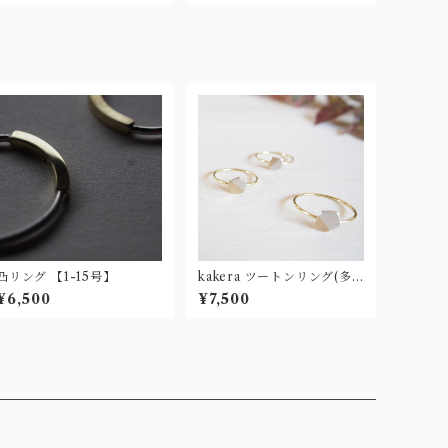
凸リング 【1-15号】
kakera ツートンリング(多
角)
¥6,500
¥7,500