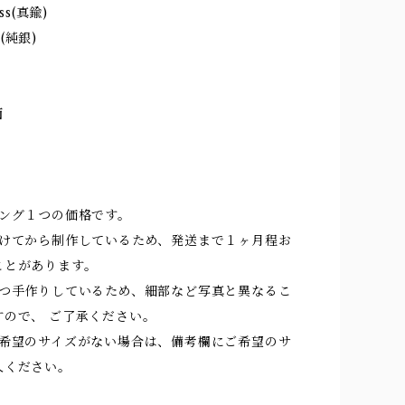
ass(真鍮)
er(純銀)
面
ト
リング１つの価格です。
を受けてから制作しているため、発送まで１ヶ月程お
ことがあります。
ひとつ手作りしているため、細部など写真と異なるこ
すので、 ご了承ください。
にご希望のサイズがない場合は、備考欄にご希望のサ
入ください。